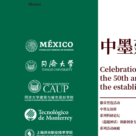
Mexico
中墨
Celebrati
the 50th a
the estab
徽章票选活动
中墨友谊桥
系列科研论坛
《超越神话》创新创业
系列活动画廊