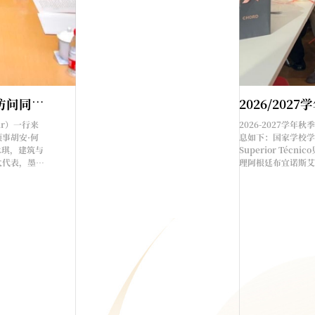
同
济快讯｜西班牙驻华大使拉法尔·德斯卡亚访问同济大学
[通知更正]观影报名 | 西班牙语优秀电影展
2026/20
ar）一行来
西班牙语优秀电影展映西班牙是欧洲最具吸引力的国家之一，这
2026-2027学
事胡安·何
斗牛，奔放的弗拉明戈，还是大文豪塞万提斯的故乡。西班牙语
息如下：国家学校学院
娄永琪，建筑与
的文化特点深受世界观众的喜爱，它们不仅把西班牙文化带给观
Superior Técni
太代表，墨西
方式描绘了当地的历史与风俗。#西班牙优秀电影展映片单#Spanish
理阿根廷布宜诺斯艾利斯大
斯卡亚来访表
《职场无间道》El método主演: 爱德华多•诺列加 / 纳瓦•尼
3https://inte
2005-09-14类型: 剧情 / 悬疑 / 惊悚导演: Marcelo P...
Universidade de