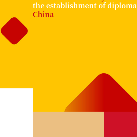
the establishment of diploma
China