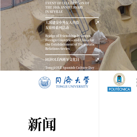
EVENT OF CELEBRATION OF
THE 10th ANNIVERSARY
IN SEVILLE
大国建交中外友人共绘
友谊桥系列活动
Bridge of Friendship between
Foreign Countries and China for
the Establishment of Diplomatic
Relations Series
同济OLÉ西班牙文化日
Tongji OLÉ Spanish Culture Day
新闻