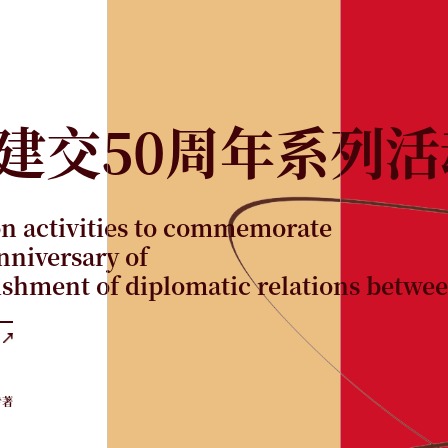
建交50周年系列活
on activities to commemorate
nniversary of
lishment of diplomatic relations betw
专著