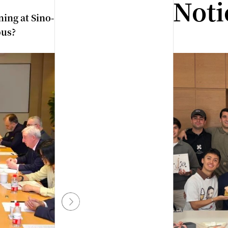
Noti
ing at Sino-
pus?