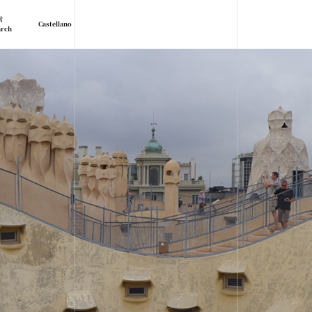
索
Castellano
arch