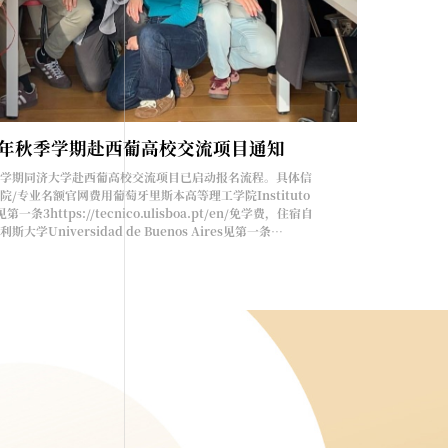
映
27学年秋季学期赴西葡高校交流项目通知
观影报名 | 西班牙语优秀电影展映
里不仅有激情的
年秋季学期同济大学赴西葡高校交流项目已启动报名流程。具体信
西班牙语优秀电影展映西班牙是欧洲最具吸引力的国家之一
2026-202
电影也以其独特
/专业名额官网费用葡萄牙里斯本高等理工学院Instituto
斗牛，奔放的弗拉明戈，还是大文豪塞万提斯的故乡。西班
体信息如下：国
众，还以独特的
co见第一条3https://tecnico.ulisboa.pt/en/免学费，住宿自
的文化特点深受世界观众的喜爱，它们不仅把西班牙文化带
Universidad 
 movies1.
学Universidad de Buenos Aires见第一条
方式描绘了当地的历史与风俗。#西班牙优秀电影展映片单#Spanis
学费，提供西班牙
姆利上映日期:
rnacionales.uba.ar/en/免学费，住宿自理巴西圣保罗大学
《职场无间道》El método主演: 爱德华多•诺列加 / 纳瓦
Politécnica 
 São Paulo见第一条3https://www5.usp.br/免学费，...
2005-09-14类型: 剧情 / 悬疑 / 惊悚导演: Marcelo P...
宿自理西班牙塞维利亚
10https://www.