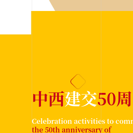
中西
建交
50
Celebration activities to c
the 50th anniversary of